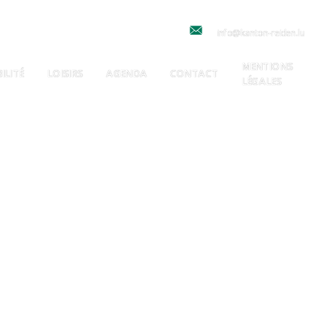
info@kanton-reiden.lu
MENTIONS
ILITÉ
LOISIRS
AGENDA
CONTACT
LÉGALES