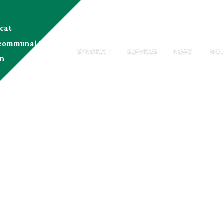
cat
communal Kanton
SYNDICAT
SERVICES
NEWS
MOB
en