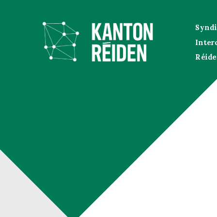
Syndi
Inter
Réid